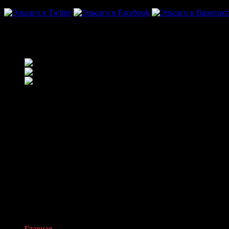
Мужские галстуки оптом
Деловой костюм – основа 
Галстуки оптом. Мужчинам
«Эльсаго!
"Хорошо завязанный галст
жизни". Оскар Уайльд
Главная