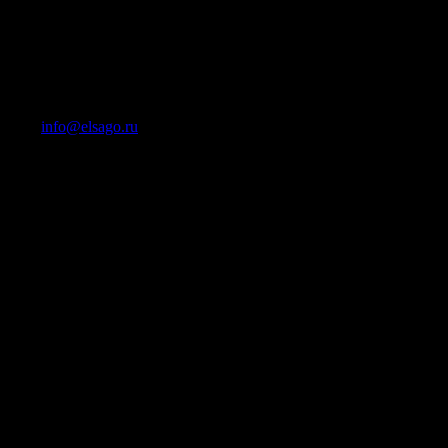
омпания ориентируется на
каза небольших партий галстуков-
 предложения только у нашей
!»
-mail:
info@elsago.ru