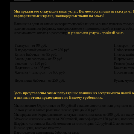
Мы предлагаем следующие виды услуг: Возможность пошить галстук от 1
корпоративные изделия, жаккардовые ткани на заказ!
Наши цены одни из самых конкурентоспособных цен на рынке мужских товаро
прямые заказы на фабриках непосредственно у производителей и выпуск собст
и возможность оплаты в рассрочку,
и уникальная услуга - пробный заказ.
Галстуки – от 90 руб.
Пластрон – о
В подарочной упаковке – от 280 руб.
Набор зажим-
Купить Бабочки – от 95 руб.
Платок шейны
Зажим для галстука – от 52 руб.
Шарфы кашне
Запонки – от 130 руб.
Ремень (кожа)
Подтяжки – от 195 руб.
Кожгалантере
Жилетка + пластрон – от 650 руб.
Носовые плат
Деревянная бабочка - от 250 руб.
Кушак мужско
Здесь представлены самые популярные позиции из ассортимента нашей к
и цен мы готовы предоставить по Вашему требованию.
Мы изготовим Однотонные от 90 рублей с вашим логотипом или рисунком на з
Только у нас и самые реальные низкие цены до 200 руб.!
Мы предлагаем Корпоративные галстуки и платки на заказ от 200 руб. и в нали
Мужские и женские – шелк от 200 рублей, микрофибра от 170 рублей, полиэстер
Шарфы с логотипом Вашей компании за низкие цены 125 рублей.С логотипом, 
Низкие цены, высокое качество.
Изготовления деревянных бабочек на заказ