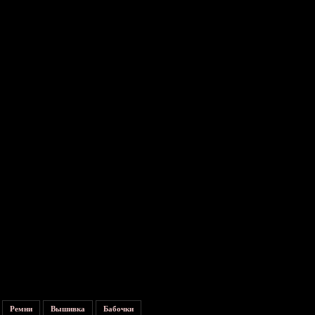
 пошив корпоративных галстуков на
Ремни
Вышивка
Бабочки