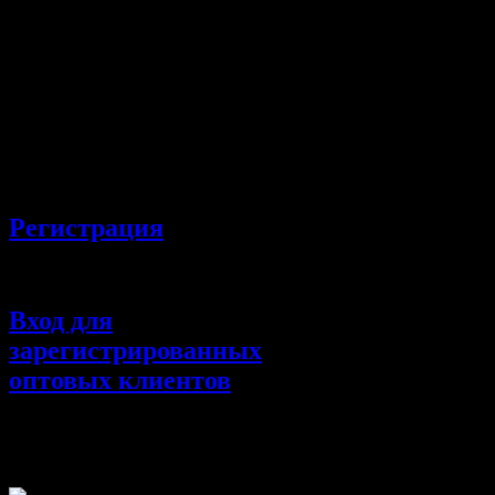
осуществляем своевременную доставку до клиента. Наша к
потребности своих клиентов, и предлагает возможность за
бабочек, ремней и аксессуаров мужского костюма. Лучшие
компании.
Наш девиз «Мужчинам всем во благо – Компания «Эльсаго
Москва, Каширское шоссе, дом 43, тел. +7 (499) 409-91-41, e
Регистрация
Вход для
зарегистрированных
оптовых клиентов
Корпоративным
клиентам