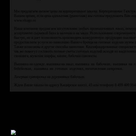
Мы предлагаем низкие цены на корпоративные заказы. Корпоративные Галстук
Вашим ценам, если цена адекватная (рыночная) мы готовы предложить Вам еще
www.elsago.ru
Наша компания предлагаем изготовление любых промышленных лекал, помощь 
ассортимент сырьевой базы в наличии и на заказ. Использование современного
быстро, но и дает возможность производить конкурентную продукцию высоко
предоставляем услуги по нанесению Вашего бренда на готовые изделия путем 
Также возможны и другие способы нанесения. Квалифицированные специалист
так же помогут составить полные сметы готовых изделий исходя из выделенно
смокинга, мужские шарфы, кашне, бабочки самовязы.
Вышивка на одежде, вышивка на заказ, вышивка на бабочках, вышивка на г
бейсболках, вышивка на готовых изделиях, изготовления шевронов.
Лазерная гравировка на деревянных бабочках
Ждем Ваши заказы по адресу Каширское шоссе, 43 или телефону 8 499 409 914
Компания Эльсаго
Производство галстуков
Уважаемые Господа! Разрешите пре