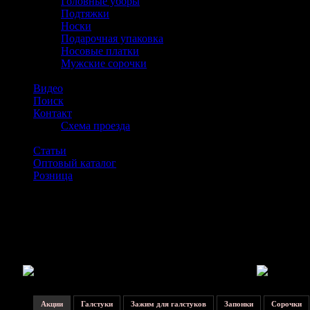
Головные уборы
Подтяжки
Носки
Подарочная упаковка
Носовые платки
Мужские сорочки
Видео
Поиск
Контакт
Схема проезда
Статьи
Оптовый каталог
Розница
Компания «Эльсаго» 2005-2020г. |
Галстуки и запонки оптом,
заказ
| Москва |
Купить галстук-бабочку оптом
Тел: +7 (499) 409-91-41.
Акции
Галстуки
Зажим для галстуков
Запонки
Сорочки