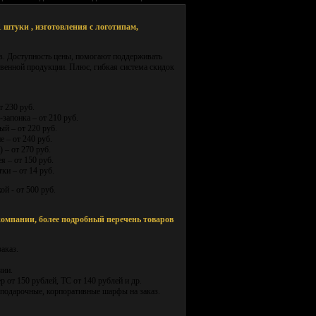
 штуки , изготовления с логотипам,
в. Доступность цены, помогают поддерживать
венной продукции. Плюс, гибкая система скидок
т 230 руб.
запонка – от 210 руб.
й – от 220 руб.
 – от 240 руб.
 – от 270 руб.
я – от 150 руб.
ки – от 14 руб.
й - от 500 руб.
омпании, более подробный перечень товаров
аказ.
чии.
 от 150 рублей, ТС от 140 рублей и др.
подарочные, корпоративные шарфы на заказ.