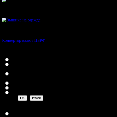
Вышивка на одежде
Конвертор валют ЦБРФ
Конвертор валют ЦБРФ
Какой подарок вы считаете
лучшим?
Галстук
Подарочный набор
сорочка-галстук
Золотой зажим для
галстука
Подтяжки
Кожаный ремень
Подарить целый костюм
Что Вас интересует на
сайте?
Купить галстуки оптом