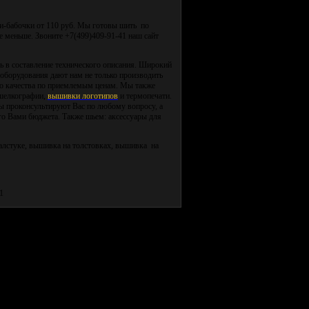
и-бабочки от 110 руб. Мы готовы шить по
 меньше. Звоните +7(499)409-91-41 наш сайт
в составление технического описания. Широкий
 оборудования дают нам не
только производить
го качества по приемлемым ценам. Мы также
шелкографии,
вышивки логотипов
и термопечати.
ы проконсультируют Вас по любому вопросу, а
го
Вами бюджета. Также шьем: аксессуары для
алстуке, вышивка на толстовках, вышивка на
1
дставить Вам нашу Компанию!